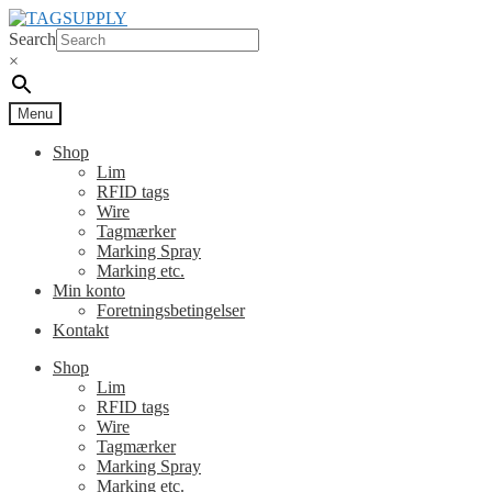
Spring
Spring
til
til
Search
navigation
indhold
×
Menu
Shop
Lim
RFID tags
Wire
Tagmærker
Marking Spray
Marking etc.
Min konto
Foretningsbetingelser
Kontakt
Shop
Lim
RFID tags
Wire
Tagmærker
Marking Spray
Marking etc.