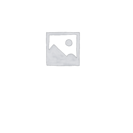
TAG SKILT AISI 316 B80 x H95 x T1
Hul: Ø3.8×4
Læs mere