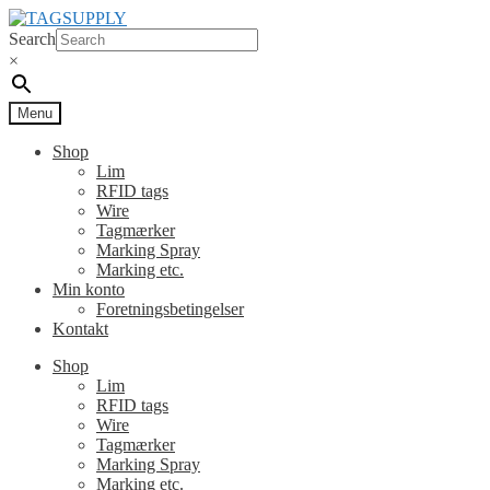
Spring
Spring
til
til
Search
navigation
indhold
×
Menu
Shop
Lim
RFID tags
Wire
Tagmærker
Marking Spray
Marking etc.
Min konto
Foretningsbetingelser
Kontakt
Shop
Lim
RFID tags
Wire
Tagmærker
Marking Spray
Marking etc.