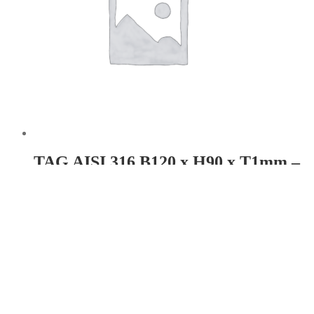
TAG AISI 316 B120 x H90 x T1mm –
Hul: 4 stk. Ø3,5
Læs mere
TAG AISI 316 B85 x H15 x T1mm
Hul: Ø4x1mm
10,00
kr.
Læs mere