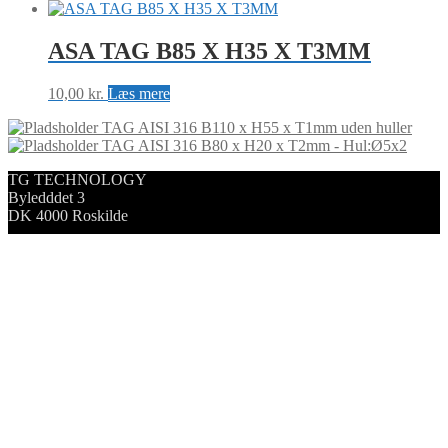
ASA TAG B85 X H35 X T3MM
10,00
kr.
Læs mere
TAG AISI 316 B110 x H55 x T1mm uden huller
TAG AISI 316 B80 x H20 x T2mm - Hul:Ø5x2
TG TECHNOLOGY
Byledddet 3
DK 4000 Roskilde
+45 221 221 88
info@tg-tag.com
CVR: 38542206
Forretningsbetingelser
2024 © TG TECHNOLOGY
Min konto
Søg
Search
×