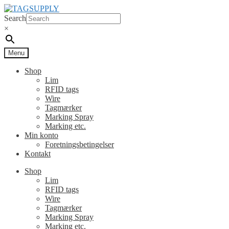
Spring
Spring
til
til
Search
navigation
indhold
×
Menu
Shop
Lim
RFID tags
Wire
Tagmærker
Marking Spray
Marking etc.
Min konto
Foretningsbetingelser
Kontakt
Shop
Lim
RFID tags
Wire
Tagmærker
Marking Spray
Marking etc.