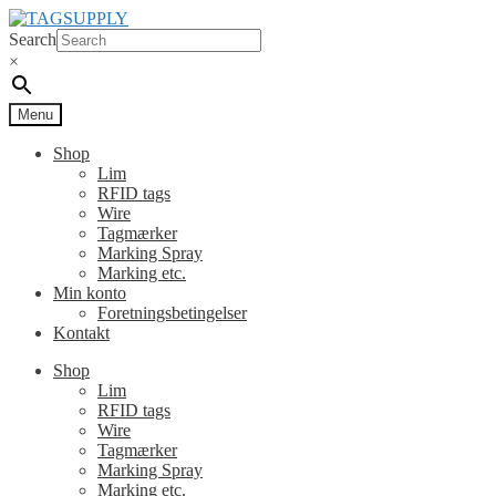
Spring
Spring
til
til
Search
navigation
indhold
×
Menu
Shop
Lim
RFID tags
Wire
Tagmærker
Marking Spray
Marking etc.
Min konto
Foretningsbetingelser
Kontakt
Shop
Lim
RFID tags
Wire
Tagmærker
Marking Spray
Marking etc.