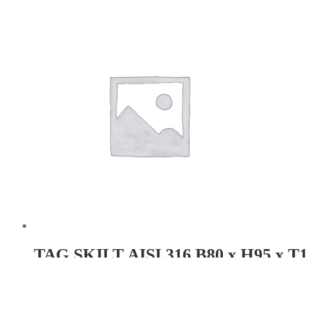
TAG SKILT AISI 316 B80 x H95 x T1
Hul: Ø3.8×4
Læs mere