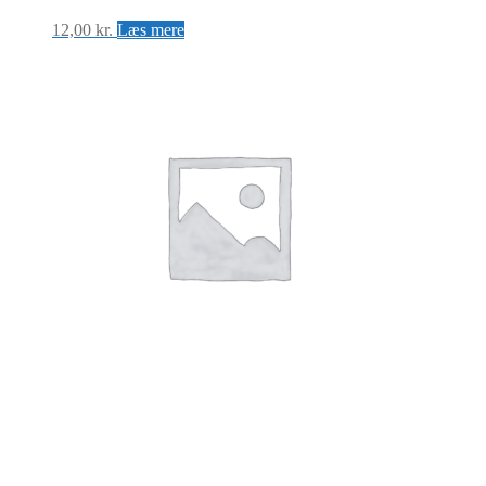
12,00
kr.
Læs mere
TAG SKILT AISI 316 B70 x H50 x
T2mm Hul: Ø3×4 r4x4