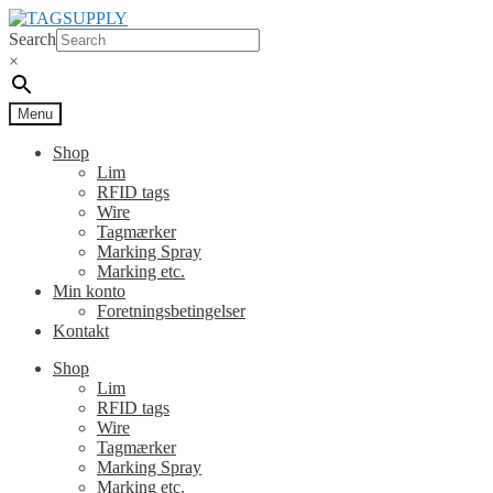
Spring
Spring
til
til
Search
navigation
indhold
×
Menu
Shop
Lim
RFID tags
Wire
Tagmærker
Marking Spray
Marking etc.
Min konto
Foretningsbetingelser
Kontakt
Shop
Lim
RFID tags
Wire
Tagmærker
Marking Spray
Marking etc.