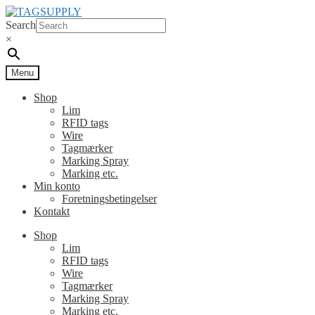
Spring
Spring
til
til
Search
navigation
indhold
×
Menu
Shop
Lim
RFID tags
Wire
Tagmærker
Marking Spray
Marking etc.
Min konto
Foretningsbetingelser
Kontakt
Shop
Lim
RFID tags
Wire
Tagmærker
Marking Spray
Marking etc.