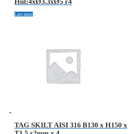
Hul:4xØ3.3xØ5 r4
Læs mere
TAG SKILT AISI 316 B130 x H150 x
T1,5 r2mm x 4