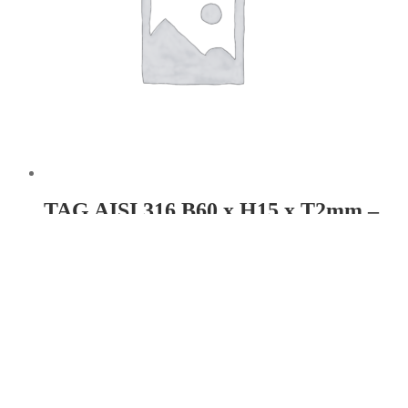
TAG AISI 316 B60 x H15 x T2mm –
Hul: 2 x Ø3,3
Læs mere