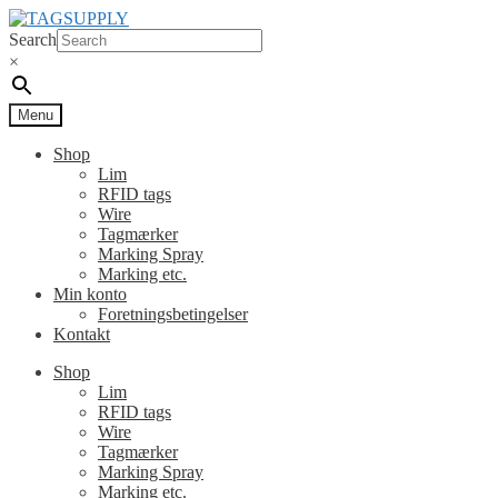
Spring
Spring
til
til
Search
navigation
indhold
×
Menu
Shop
Lim
RFID tags
Wire
Tagmærker
Marking Spray
Marking etc.
Min konto
Foretningsbetingelser
Kontakt
Shop
Lim
RFID tags
Wire
Tagmærker
Marking Spray
Marking etc.