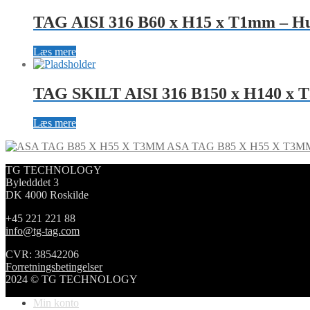
TAG AISI 316 B60 x H15 x T1mm – Hu
Læs mere
TAG SKILT AISI 316 B150 x H140 x T
Læs mere
ASA TAG B85 X H55 X T3M
TG TECHNOLOGY
Byledddet 3
DK 4000 Roskilde
+45 221 221 88
info@tg-tag.com
CVR: 38542206
Forretningsbetingelser
2024 © TG TECHNOLOGY
Min konto