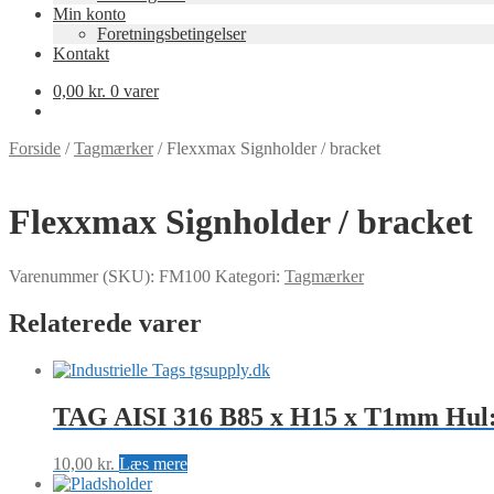
Min konto
Foretningsbetingelser
Kontakt
0,00
kr.
0 varer
Forside
/
Tagmærker
/
Flexxmax Signholder / bracket
Flexxmax Signholder / bracket
Varenummer (SKU):
FM100
Kategori:
Tagmærker
Relaterede varer
TAG AISI 316 B85 x H15 x T1mm Hu
10,00
kr.
Læs mere