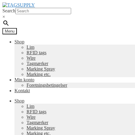
Spring
Spring
til
til
Search
navigation
indhold
×
Menu
Shop
Lim
RFID tags
Wire
Tagmærker
Marking Spray
Marking etc.
Min konto
Foretningsbetingelser
Kontakt
Shop
Lim
RFID tags
Wire
Tagmærker
Marking Spray
Marking etc.