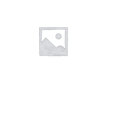
TAG AISI 316 B75 x H50 x T1,0mm
Hul: 4 x Ø3
Læs mere