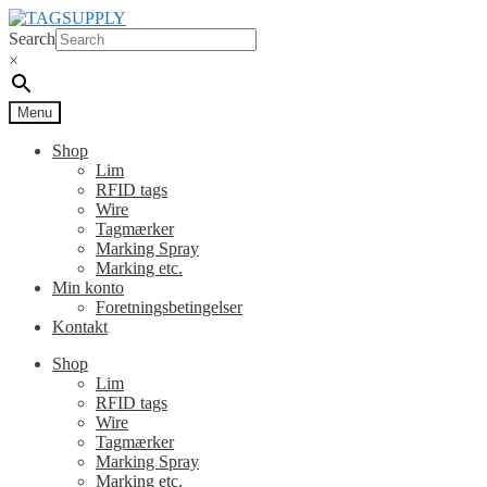
Spring
Spring
til
til
Search
navigation
indhold
×
Menu
Shop
Lim
RFID tags
Wire
Tagmærker
Marking Spray
Marking etc.
Min konto
Foretningsbetingelser
Kontakt
Shop
Lim
RFID tags
Wire
Tagmærker
Marking Spray
Marking etc.