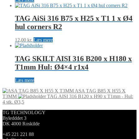
TAG AiSi 316 B75 x H25 x T1 1 x Ø4
hul corners R2
12,00
kr.
Læs mere
TAG SKILT AISI 316 B200 x H180 x
T1mm Hul: Ø4×4 r1x4
Læs mere
ASA TAG B85 X H55 X
T3MM
TAG AISI 316 B120 x H90 x T1mm - Hul:
4 stk. Ø3,5
TG TECHNOLOGY
Byledddet 3
DK 4000 Roskilde
+45 221 221 88