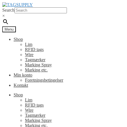
Spring
Spring
til
til
Search
navigation
indhold
×
Menu
Shop
Lim
RFID tags
Wire
Tagmærker
Marking Spray
Marking etc.
Min konto
Foretningsbetingelser
Kontakt
Shop
Lim
RFID tags
Wire
Tagmærker
Marking Spray
Marking etc.