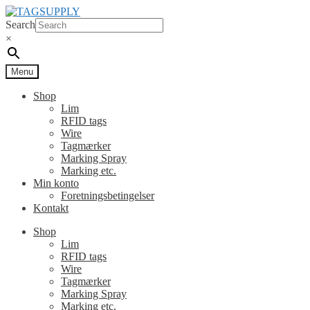
Spring
Spring
til
til
Search
navigation
indhold
×
Menu
Shop
Lim
RFID tags
Wire
Tagmærker
Marking Spray
Marking etc.
Min konto
Foretningsbetingelser
Kontakt
Shop
Lim
RFID tags
Wire
Tagmærker
Marking Spray
Marking etc.