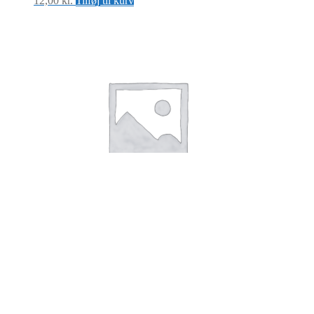
12,00
kr.
Tilføj til kurv
TAG AISI 316 B25 x H5 x T0,40mm
Læs mere
ASA TAG B85 X H55 X