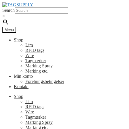
Spring
Spring
til
til
Search
navigation
indhold
×
Menu
Shop
Lim
RFID tags
Wire
Tagmærker
Marking Spray
Marking etc.
Min konto
Foretningsbetingelser
Kontakt
Shop
Lim
RFID tags
Wire
Tagmærker
Marking Spray
Marking etc.