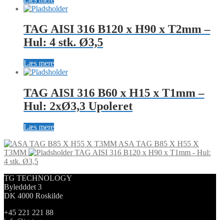
TAG AISI 316 B120 x H90 x T2mm –
Hul: 4 stk. Ø3,5
Læs mere
TAG AISI 316 B60 x H15 x T1mm –
Hul: 2xØ3,3 Upoleret
Læs mere
ASA TAG B85 X H55 X
T3MM
TAG AISI 316 B120 x H90 x T1mm - Hul:
4 stk. Ø3,5
TG TECHNOLOGY
Byledddet 3
DK 4000 Roskilde
+45 221 221 88