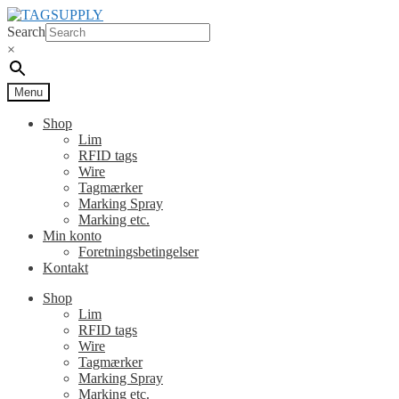
Spring
Spring
til
til
Search
navigation
indhold
×
Menu
Shop
Lim
RFID tags
Wire
Tagmærker
Marking Spray
Marking etc.
Min konto
Foretningsbetingelser
Kontakt
Shop
Lim
RFID tags
Wire
Tagmærker
Marking Spray
Marking etc.