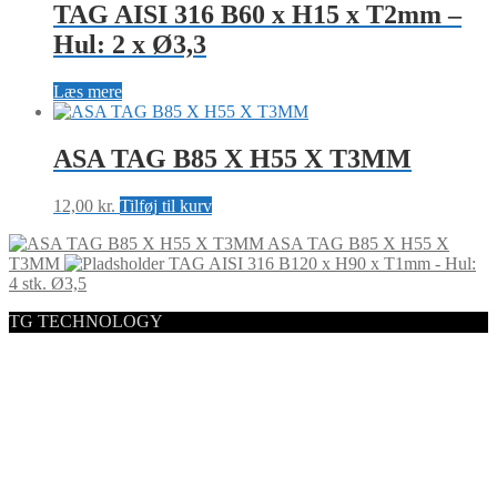
TAG AISI 316 B60 x H15 x T2mm –
Hul: 2 x Ø3,3
Læs mere
ASA TAG B85 X H55 X T3MM
12,00
kr.
Tilføj til kurv
ASA TAG B85 X H55 X
T3MM
TAG AISI 316 B120 x H90 x T1mm - Hul:
4 stk. Ø3,5
TG TECHNOLOGY
Byledddet 3
DK 4000 Roskilde
+45 221 221 88
info@tg-tag.com
CVR: 38542206
Forretningsbetingelser
2024 © TG TECHNOLOGY