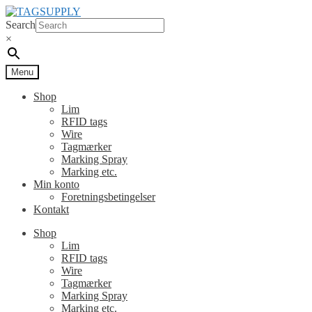
Spring
Spring
til
til
Search
navigation
indhold
×
Menu
Shop
Lim
RFID tags
Wire
Tagmærker
Marking Spray
Marking etc.
Min konto
Foretningsbetingelser
Kontakt
Shop
Lim
RFID tags
Wire
Tagmærker
Marking Spray
Marking etc.