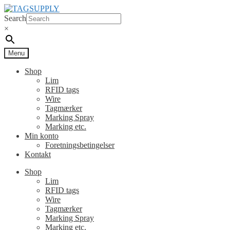
Spring
Spring
til
til
Search
navigation
indhold
×
Menu
Shop
Lim
RFID tags
Wire
Tagmærker
Marking Spray
Marking etc.
Min konto
Foretningsbetingelser
Kontakt
Shop
Lim
RFID tags
Wire
Tagmærker
Marking Spray
Marking etc.