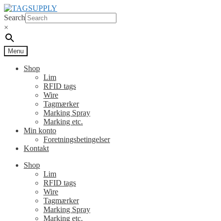
Spring
Spring
til
til
Search
navigation
indhold
×
Menu
Shop
Lim
RFID tags
Wire
Tagmærker
Marking Spray
Marking etc.
Min konto
Foretningsbetingelser
Kontakt
Shop
Lim
RFID tags
Wire
Tagmærker
Marking Spray
Marking etc.