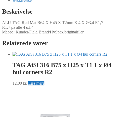
Beskrivelse
X
H45
Beskrivelse
X
T2mm
ALU TAG Rød Mat B64 X H45 X T2mm X 4 X Ø3,4 R1,7
X
R1,7 på alle 4 ø3,4.
4
Mappe: Kunder/Field Brand/HySpex/originalfiler
X
Ø3,4
R1,7
Relaterede varer
antal
TAG AiSi 316 B75 x H25 x T1 1 x Ø4
hul corners R2
12,00
kr.
Læs mere