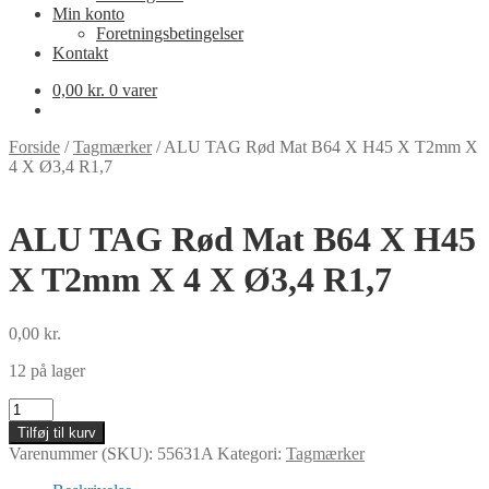
Min konto
Foretningsbetingelser
Kontakt
0,00
kr.
0 varer
Forside
/
Tagmærker
/
ALU TAG Rød Mat B64 X H45 X T2mm X
4 X Ø3,4 R1,7
ALU TAG Rød Mat B64 X H45
X T2mm X 4 X Ø3,4 R1,7
0,00
kr.
12 på lager
ALU
TAG
Tilføj til kurv
Rød
Varenummer (SKU):
55631A
Kategori:
Tagmærker
Mat
B64