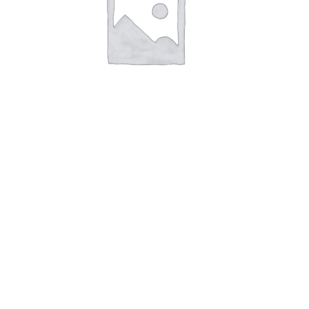
TAG SKILT AISI 316 B55 x H29 x T1
Hul: Ø4.5×1
Læs mere
ASA TAG B85 X H55 X
T3MM
TAG AISI 316 B120 x H90 x T1mm - Hul:
4 stk. Ø3,5
TG TECHNOLOGY
Byledddet 3
DK 4000 Roskilde