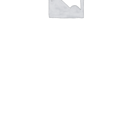
TAG SKILT AISI 316 B300 x H85 x
T3 Hul: Øx4
Læs mere
ASA TAG B85 X H55 X
T3MM
TAG AISI 316 B120 x H90 x T1mm - Hul:
4 stk. Ø3,5
TG TECHNOLOGY
Byledddet 3
DK 4000 Roskilde
+45 221 221 88