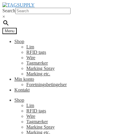
Spring
Spring
til
til
Search
navigation
indhold
×
Menu
Shop
Lim
RFID tags
Wire
Tagmærker
Marking Spray
Marking etc.
Min konto
Foretningsbetingelser
Kontakt
Shop
Lim
RFID tags
Wire
Tagmærker
Marking Spray
Marking etc.