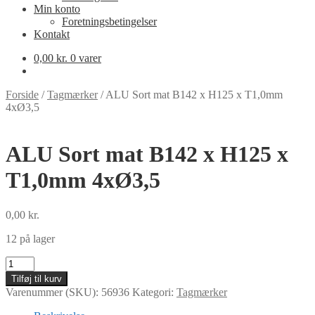
Min konto
Foretningsbetingelser
Kontakt
0,00
kr.
0 varer
Forside
/
Tagmærker
/
ALU Sort mat B142 x H125 x T1,0mm
4xØ3,5
ALU Sort mat B142 x H125 x
T1,0mm 4xØ3,5
0,00
kr.
12 på lager
ALU
Sort
Tilføj til kurv
mat
Varenummer (SKU):
56936
Kategori:
Tagmærker
B142
x