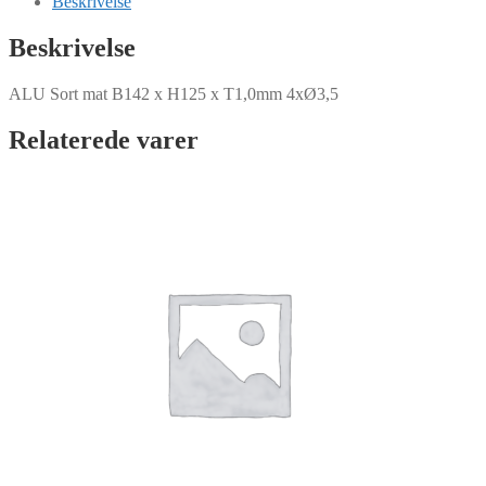
Beskrivelse
H125
x
Beskrivelse
T1,0mm
4xØ3,5
ALU Sort mat B142 x H125 x T1,0mm 4xØ3,5
antal
Relaterede varer