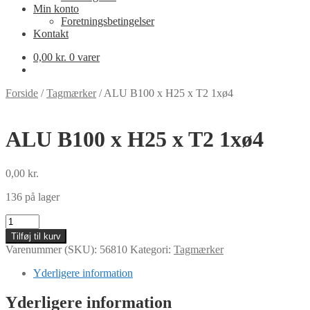
Min konto
Foretningsbetingelser
Kontakt
0,00
kr.
0 varer
Forside
/
Tagmærker
/
ALU B100 x H25 x T2 1xø4
ALU B100 x H25 x T2 1xø4
0,00
kr.
136 på lager
ALU
B100
Tilføj til kurv
x
Varenummer (SKU):
56810
Kategori:
Tagmærker
H25
x
Yderligere information
T2
1xø4
Yderligere information
antal