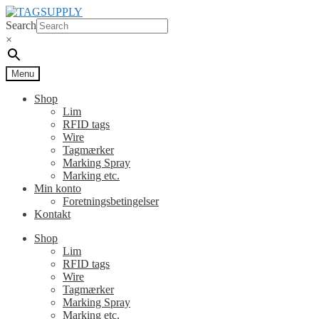
Spring
Spring
til
til
Search
navigation
indhold
×
Menu
Shop
Lim
RFID tags
Wire
Tagmærker
Marking Spray
Marking etc.
Min konto
Foretningsbetingelser
Kontakt
Shop
Lim
RFID tags
Wire
Tagmærker
Marking Spray
Marking etc.