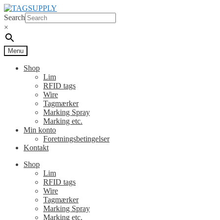
Spring
Spring
til
til
Search
navigation
indhold
×
Menu
Shop
Lim
RFID tags
Wire
Tagmærker
Marking Spray
Marking etc.
Min konto
Foretningsbetingelser
Kontakt
Shop
Lim
RFID tags
Wire
Tagmærker
Marking Spray
Marking etc.