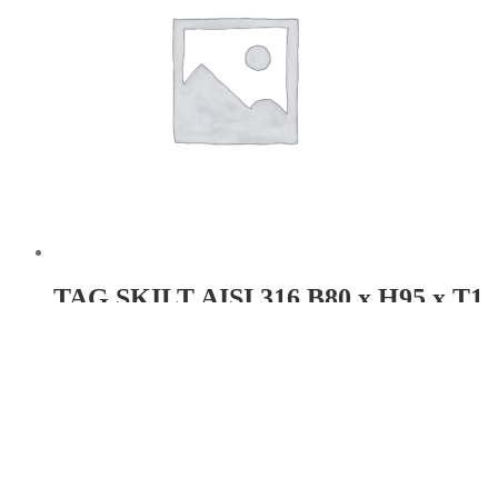
TAG SKILT AISI 316 B80 x H95 x T1
Hul: Ø3.8×4
Læs mere