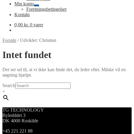
Min konto
Udfold
Foretningsbetingelser
undermenu
Kontakt
0,00
kr.
0 varer
Forside
/
Udvikler: Christian
Intet fundet
Det ser ud til, at vi ikke kan finde det, du leder efter. Måske vil en
søgning hjælpe.
Search
×
TG TECHNOLOGY
Byledddet 3
DK 4000 Roskilde
+45 221 221 88