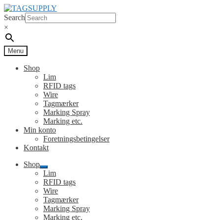
Spring
Spring
til
til
Search
navigation
indhold
×
Menu
Shop
Lim
RFID tags
Wire
Tagmærker
Marking Spray
Marking etc.
Min konto
Foretningsbetingelser
Kontakt
Shop
Udfold
Lim
undermenu
RFID tags
Wire
Tagmærker
Marking Spray
Marking etc.